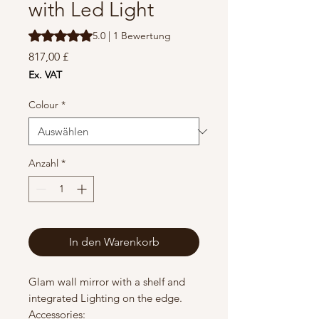
with Led Light
Das Rating beträgt 5.0 von fünf Sternen, basierend auf 1
5.0 | 1 Bewertung
Preis
817,00 £
Ex. VAT
Colour
*
Anzahl
*
In den Warenkorb
Glam wall mirror with a shelf and
integrated Lighting on the edge.
Accessories: