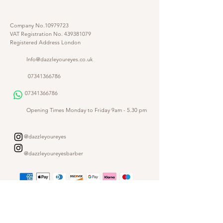
Company No.10979723
VAT Registration No.
439381079
Registered Address London
Info@dazzleyoureyes.co.uk
07341366786
07341366786
​
Opening Times Monday to Friday 9am - 5.30 pm
@dazzleyoureyes
@dazzleyoureyesbarber
Shop