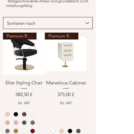
Maßgeschneiderte Artikel sind grundsätzlich nicht
erstattungsfähig.
Premium Range
Premium Range
Elite Styling Chair
Marvelous Cabinet
Preis
Preis
582,50 £
375,00 £
Ex. VAT
Ex. VAT