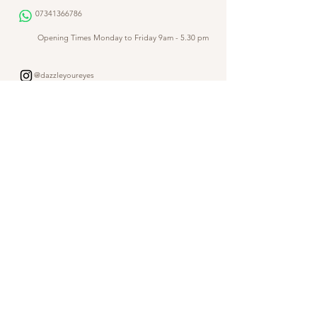
07341366786
​
Opening Times Monday to Friday 9am - 5.30 pm
@dazzleyoureyes
@dazzleyoureyesbarber
Shop
Customer Gallery
Finance
Outlet
About DazzleYourEyes
Our Story