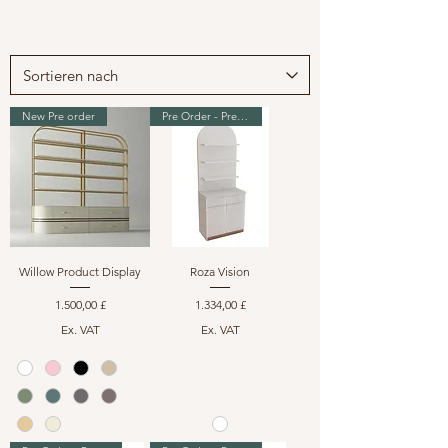
New Pre order
Pre Order - Premium Range
Willow Product Display
Roza Vision
Preis
Preis
1.500,00 £
1.334,00 £
Ex. VAT
Ex. VAT