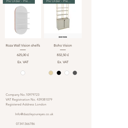
Pre Order - Premium Range
Pre Order - Premium Range
Roza Wall Vision shelfs
Boho Vision
Preis
Preis
625,00 £
832,50 £
Ex. VAT
Ex. VAT
Company No.10979723
VAT Registration No.
439381079
Registered Address London
Info@dazzleyoureyes.co.uk
07341366786