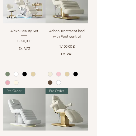
Alexa Beauty Set
Ariana Treatment bed
with Foot control
Preis
1.550,00 £
Preis
1.100,00 £
Ex. VAT
Ex. VAT
Pre Order
Pre Order