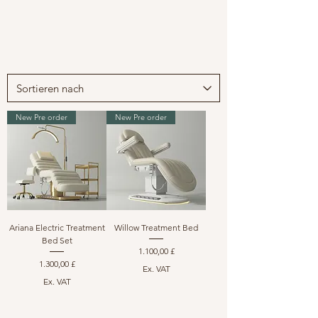
New Pre order
New Pre order
Ariana Electric Treatment
Willow Treatment Bed
Bed Set
Preis
1.100,00 £
Preis
1.300,00 £
Ex. VAT
Ex. VAT