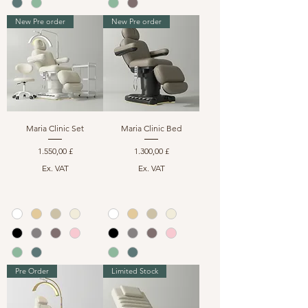
New Pre order
New Pre order
Maria Clinic Set
Maria Clinic Bed
Preis
Preis
1.550,00 £
1.300,00 £
Ex. VAT
Ex. VAT
Pre Order
Limited Stock