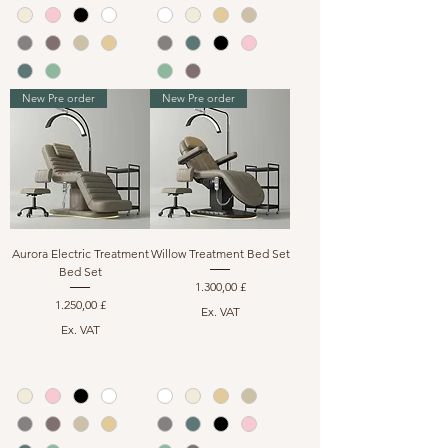
New Pre order
New Pre order
Aurora Electric Treatment
Willow Treatment Bed Set
Bed Set
Preis
1.300,00 £
Preis
1.250,00 £
Ex. VAT
Ex. VAT