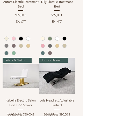
Aurora Electric Treatment
Lilly Electric Treatment
Bed
Bed
Preis
Preis
999,00 £
999,00 £
Ex. VAT
Ex. VAT
White & Gold instock
Instock Delivery in 7-10 days
Isabella Electric Salon
Lola Headrest Adjustable
Bed +PVC cover
lashed
Standardpreis
Sale-Preis
Standardpreis
Sale-Preis
832,50 £
650,00 £
750,00 £
390,00 £