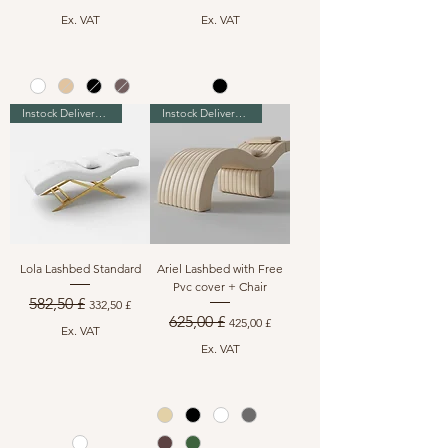
Ex. VAT
Ex. VAT
Instock Delivery in 7-10 days
Instock Delivery in 2-3 days
Lola Lashbed Standard
Ariel Lashbed with Free
Pvc cover + Chair
Standardpreis
Sale-Preis
582,50 £
332,50 £
Standardpreis
Sale-Preis
625,00 £
425,00 £
Ex. VAT
Ex. VAT