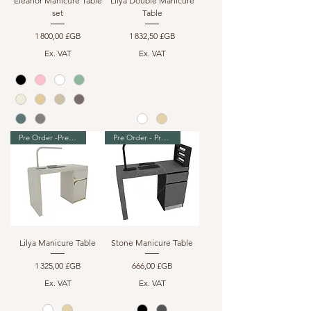
Eleanor Manicure Table
Lilya Double Manicure
set
Table
Prix
Prix
1 800,00 £GB
1 832,50 £GB
Ex. VAT
Ex. VAT
Pre Order -Premium Range
Pre Order - Premium Range
Lilya Manicure Table
Stone Manicure Table
Prix
Prix
1 325,00 £GB
666,00 £GB
Ex. VAT
Ex. VAT