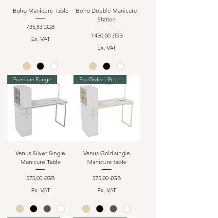
Boho Manicure Table
Boho Double Manicure
Station
Prix
735,83 £GB
Prix
1 450,00 £GB
Ex. VAT
Ex. VAT
Premium Range
Pre Order - Premium Range
Venus Silver Single
Venus Gold single
Manicure Table
Manicure table
Prix
Prix
575,00 £GB
575,00 £GB
Ex. VAT
Ex. VAT