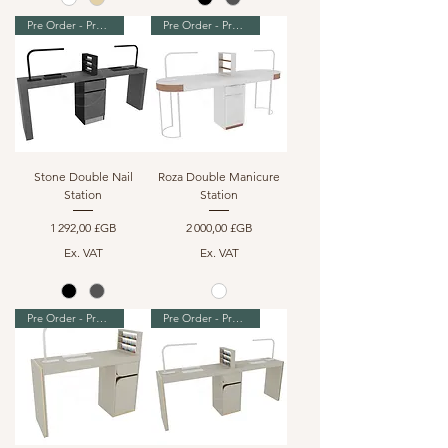
Pre Order - Premium Range
Pre Order - Premium Range
Stone Double Nail
Roza Double Manicure
Station
Station
Prix
Prix
1 292,00 £GB
2 000,00 £GB
Ex. VAT
Ex. VAT
Pre Order - Premium Range
Pre Order - Premium Range