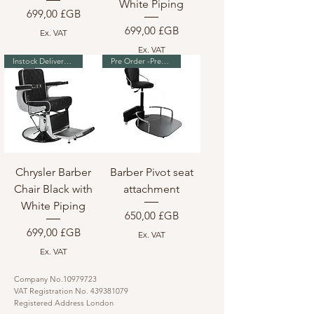
White Piping
Prix
699,00 £GB
Prix
699,00 £GB
Ex. VAT
Ex. VAT
Instock Delivery in 7-10 days
Pre Order -Premium Range
Chrysler Barber
Barber Pivot seat
Chair Black with
attachment
White Piping
Prix
650,00 £GB
Prix
699,00 £GB
Ex. VAT
Ex. VAT
Company No.10979723
VAT Registration No.
439381079
Registered Address London