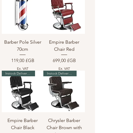
Barber Pole Silver
Empire Barber
70cm
Chair Red
Prix
Prix
119,00 £GB
699,00 £GB
Ex. VAT
Ex. VAT
Instock Delivery in 7-10 days
Instock Delivery in 7-10 days
Empire Barber
Chrysler Barber
Chair Black
Chair Brown with