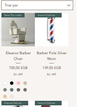
New Pre order
Instock Delivery in 7-10 days
Eleanor Barber
Barber Pole Silver
Chair
96cm
Prix
Prix
700,00 £GB
139,00 £GB
Ex. VAT
Ex. VAT
Instock Delivery in 7-10 days
Instock Delivery in 7-10 days