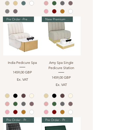
Pre Order -Premium Range
New Premium Range
India Pedicure Spa
Amy Spa Single
Pedicure Station
Precio
1459,00 GBP
Precio
1459,00 GBP
Ex. VAT
Ex. VAT
Pre Order - Premium Range
Pre Order - Premium Range