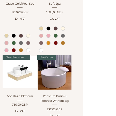
Grace Gold Peal Spa
Soft Spa
Precio
Precio
1250,00 GBP
1500,00 GBP
Ex. VAT
Ex. VAT
New Premium Range
Pre Order
Spa Basin Platform
Pedicure Basin &
Footrest Without tap
Precio
750,00 GBP
Precio
292,00 GBP
Ex. VAT
Ex. VAT