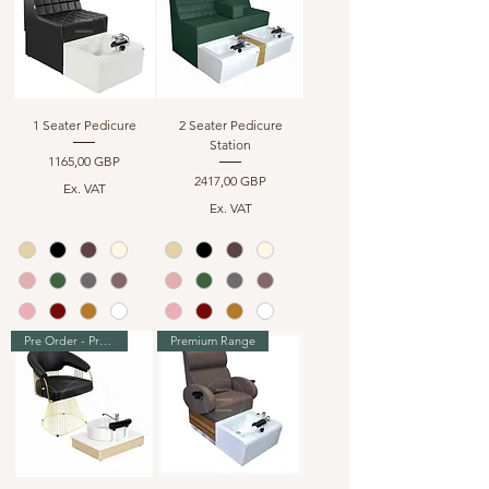
1 Seater Pedicure
2 Seater Pedicure
Station
Precio
1165,00 GBP
Precio
2417,00 GBP
Ex. VAT
Ex. VAT
Pre Order - Premium Range
Premium Range