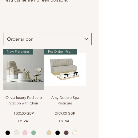
estrictamente no reembolsable.
New Pre order
Pre Order -Premium Range
Olivia luxury Pedicure
Amy Double Spa
Station with Chair
Pedicure
Precio
Precio
1500,00 GBP
2709,00 GBP
Ex. VAT
Ex. VAT